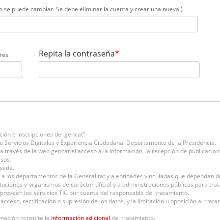
no se puede cambiar. Se debe eliminar la cuenta y crear una nueva.)
Repita la contraseña
*
res.
ión e inscripciones del gencat"
 Servicios Digitales y Experiencia Ciudadana. Departamento de la Presidencia.
 a través de la web gencat el acceso a la información, la recepción de publicacion
sos.
sada.
a los departamentos de la Generalitat y a entidades vinculadas que dependan de
stituciones y organismos de carácter oficial y a administraciones públicas para tr
roveen los servicios TIC por cuenta del responsable del tratamiento.
l acceso, rectificación o supresión de los datos, y la limitación u oposición al trat
rmación consulte la
información adicional
del tratamiento.