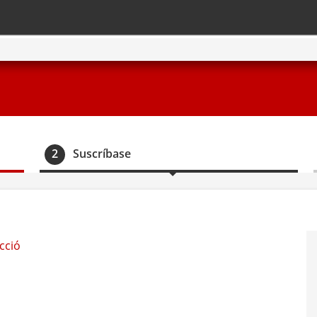
Buscador
2
Suscríbase
cció