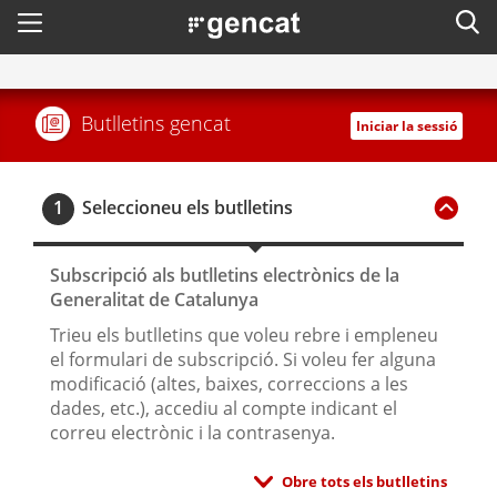
Menú
Cerc
. Obre en una nova finestra.
ca
Butlletins gencat
Iniciar la sessió
Cercador
1
Seleccioneu els butlletins
Subscripció als butlletins electrònics de la
Generalitat de Catalunya
Trieu els butlletins que voleu rebre i empleneu
el formulari de subscripció. Si voleu fer alguna
modificació (altes, baixes, correccions a les
dades, etc.), accediu al compte indicant el
correu electrònic i la contrasenya.
Obre tots els butlletins