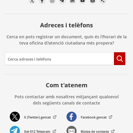
Adreces i telèfons
Cerca on pots registrar un document, quin és l?horari de la
teva oficina d?atenció ciutadana més propera?
Com t'atenem
Pots contactar amb nosaltres mitjançant qualsevol
dels següents canals de contacte
X (Twitter) gencat
Facebook gencat
. Obre en una nova finestra.
. Obre en una nova finestra.
Xat 012 Telegram
Bústia de contacte